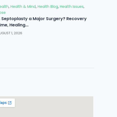
ealth
,
Health & Mind
,
Health Blog
,
Health Issues
,
ose
s Septoplasty a Major Surgery? Recovery
ime, Healing...
UGUST 1, 2026