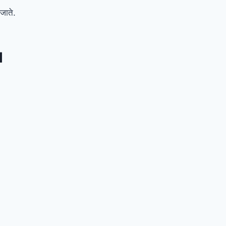
 जाते.
l