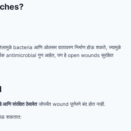
itches?
लामुळे bacteria आणि ओलसर वातावरण निर्माण होऊ शकते, ज्यामुळे
र्गिक antimicrobial गुण आहेत, पण हे open wounds सुरक्षित
d
े आणि संरक्षित ठेवावेत
जोपर्यंत wound पूर्णपणे बंद होत नाही.
 येऊ शकतात: