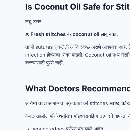
Is Coconut Oil Safe for St
लघु उत्तर:
❌
Fresh stitches वर coconut oil लावू नका.
ताजी sutures सुकलेली आणि स्वच्छ असणे आवश्यक आहे. ते
infection होण्याचा धोका वाढतो. Coconut oil मध्ये नैस
करण्यासाठी पुरेसे नाही.
What Doctors Recommen
आरोग्य तज्ज्ञ सामान्यतः सुचवतात की stitches
स्वच्छ, कोरड
केवळ खालील परिस्थितीतच मॉइश्चरायझिंग उत्पादने वापरता
wound edges पूर्णपणे बंद झाले आहेत