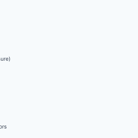
sure)
ors