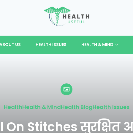
ABOUT US
HEALTH ISSUES
HEALTH & MIND
Health
Health & Mind
Health Blog
Health Issues
On Stitches सुरक्षित आह